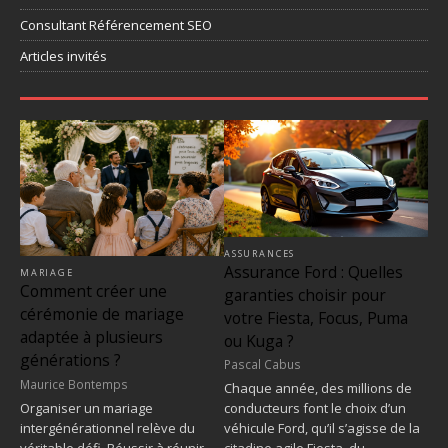
Consultant Référencement SEO
Articles invités
ASSURANCES
Assurance Ford : Quelles
MARIAGE
Comment créer une
garanties choisir pour
cérémonie de mariage
votre Fiesta, Focus, Puma
adaptée à plusieurs
ou Kuga ?
générations ?
Pascal Cabus
Maurice Bontemps
Chaque année, des millions de
Organiser un mariage
conducteurs font le choix d’un
intergénérationnel relève du
véhicule Ford, qu’il s’agisse de la
véritable défi. Réussir à réunir