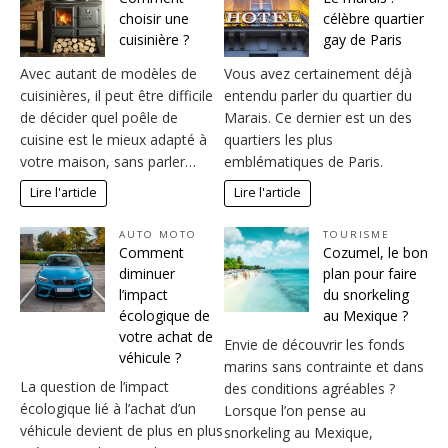
choisir une
célèbre quartier
cuisinière ?
gay de Paris
Avec autant de modèles de
Vous avez certainement déjà
cuisinières, il peut être difficile
entendu parler du quartier du
de décider quel poêle de
Marais. Ce dernier est un des
cuisine est le mieux adapté à
quartiers les plus
votre maison, sans parler…
emblématiques de Paris.
Lire l'article
Lire l'article
AUTO MOTO
TOURISME
Comment
Cozumel, le bon
diminuer
plan pour faire
l’impact
du snorkeling
écologique de
au Mexique ?
votre achat de
Envie de découvrir les fonds
véhicule ?
marins sans contrainte et dans
La question de l’impact
des conditions agréables ?
écologique lié à l’achat d’un
Lorsque l’on pense au
véhicule devient de plus en plus
snorkeling au Mexique,