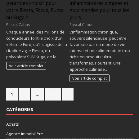
garanties choisir pour
inflammatoires simples et
votre Fiesta, Focus, Puma
gourmandes pour tous les
ou Kuga ?
jours
Pascal Cabus
Pascal Cabus
Chaque année, des millions de
L’inflammation chronique,
conducteurs font le choix d’un
souvent silencieuse, peut être
véhicule Ford, qu’il s’agisse de la
favorisée par un mode de vie
citadine agile Fiesta, du
intense et une alimentation trop
polyvalent SUV Kuga, de la…
riche en produits ultra-
transformés. Pourtant, une
Voir article complet
approche culinaire…
Voir article complet
1
2
…
357
»
CATÉGORIES
Achats
Agence immobilière