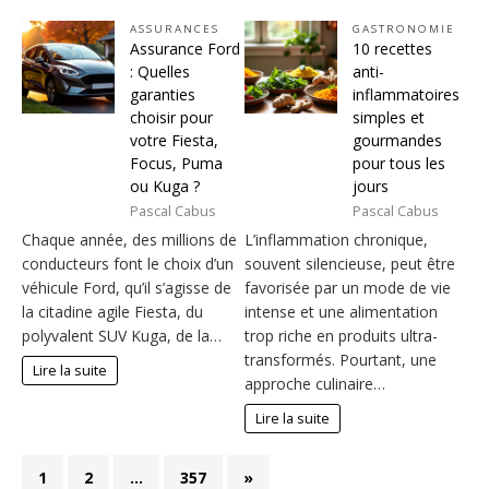
ASSURANCES
GASTRONOMIE
Assurance Ford
10 recettes
: Quelles
anti-
garanties
inflammatoires
choisir pour
simples et
votre Fiesta,
gourmandes
Focus, Puma
pour tous les
ou Kuga ?
jours
Pascal Cabus
Pascal Cabus
Chaque année, des millions de
L’inflammation chronique,
conducteurs font le choix d’un
souvent silencieuse, peut être
véhicule Ford, qu’il s’agisse de
favorisée par un mode de vie
la citadine agile Fiesta, du
intense et une alimentation
polyvalent SUV Kuga, de la…
trop riche en produits ultra-
transformés. Pourtant, une
Lire la suite
approche culinaire…
Lire la suite
1
2
…
357
»