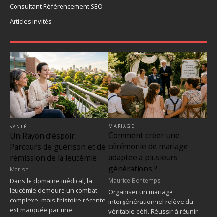
Consultant Référencement SEO
Articles invités
MARIAGE
SANTÉ
Comment créer une
Un Rayon d’éspoir :
cérémonie de mariage
Parcours de guérison et de
adaptée à plusieurs
rémission de la leucémie
générations ?
Marise
Maurice Bontemps
Dans le domaine médical, la
leucémie demeure un combat
Organiser un mariage
complexe, mais l’histoire récente
intergénérationnel relève du
est marquée par une
véritable défi. Réussir à réunir