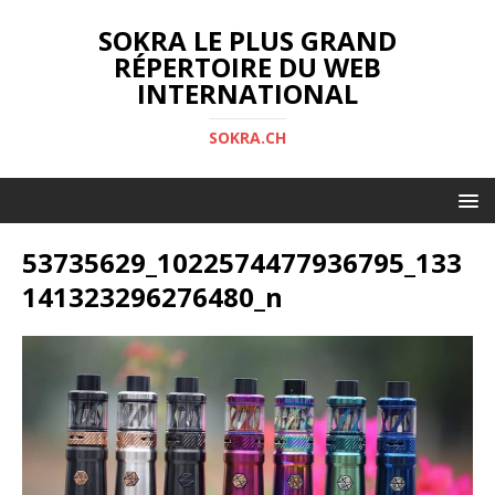
SOKRA LE PLUS GRAND
RÉPERTOIRE DU WEB
INTERNATIONAL
SOKRA.CH
53735629_1022574477936795_133
141323296276480_n