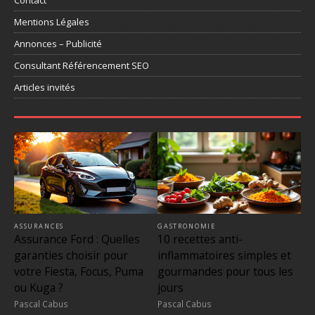
Mentions Légales
Annonces – Publicité
Consultant Référencement SEO
Articles invités
ASSURANCES
GASTRONOMIE
Assurance Ford : Quelles
10 recettes anti-
garanties choisir pour
inflammatoires simples et
votre Fiesta, Focus, Puma
gourmandes pour tous les
ou Kuga ?
jours
Pascal Cabus
Pascal Cabus