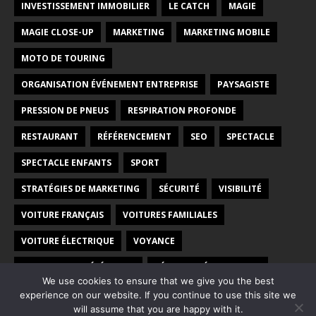
INVESTISSEMENT IMMOBILIER
LE CATCH
MAGIE
MAGIE CLOSE-UP
MARKETING
MARKETING MOBILE
MOTO DE TOURING
ORGANISATION ÉVÉNEMENT ENTREPRISE
PAYSAGISTE
PRESSION DE PNEUS
RESPIRATION PROFONDE
RESTAURANT
RÉFÉRENCEMENT
SEO
SPECTACLE
SPECTACLE ENFANTS
SPORT
STRATÉGIES DE MARKETING
SÉCURITÉ
VISIBILITÉ
VOITURE FRANÇAIS
VOITURES FAMILIALES
VOITURE ÉLECTRIQUE
VOYANCE
VOYANCE PAR TÉLÉPHONE
VÉHICULES ÉLECTRIQUES
We use cookies to ensure that we give you the best
WEB
WEBMARKETING
experience on our website. If you continue to use this site we
will assume that you are happy with it.