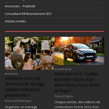
Annonces – Publicité
Consultant Référencement SEO
Articles invités
ASSURANCES
Assurance Ford : Quelles
MARIAGE
Comment créer une
garanties choisir pour
cérémonie de mariage
votre Fiesta, Focus, Puma
adaptée à plusieurs
ou Kuga ?
générations ?
Pascal Cabus
Maurice Bontemps
Chaque année, des millions de
Organiser un mariage
conducteurs font le choix d’un