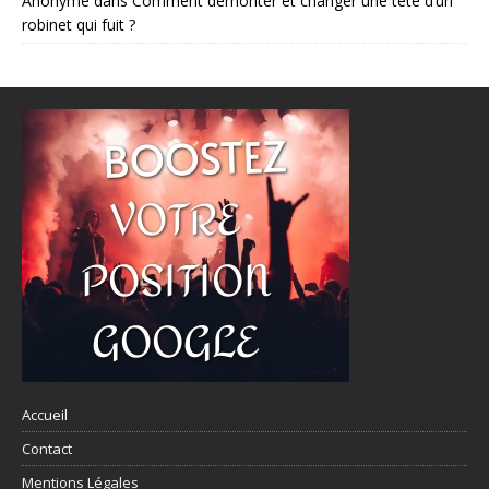
Anonyme
dans
Comment démonter et changer une tête d’un
robinet qui fuit ?
Accueil
Contact
Mentions Légales