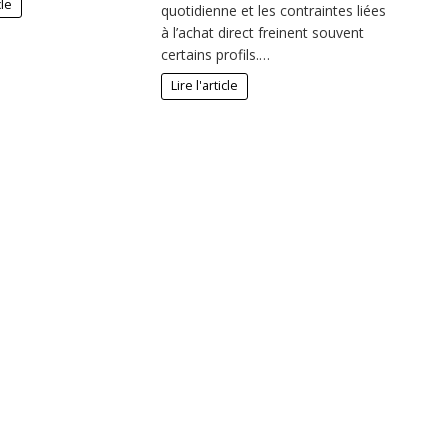
cle
quotidienne et les contraintes liées
à l’achat direct freinent souvent
certains profils.…
Lire l'article