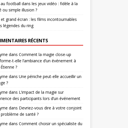
r au football dans les jeux vidéo : fidèle à la
té ou simple illusion ?
et grand écran : les films incontournables
es légendes du ring
MENTAIRES RÉCENTS
nyme
dans
Comment la magie close-up
forme-t-elle l’ambiance d’un événement à
-Étienne ?
nyme
dans
Une péniche peut-elle accueillir un
ge ?
nyme
dans
L’impact de la magie sur
érience des participants lors d’un événement
nyme
dans
Devriez-vous dire à votre conjoint
 problème de santé ?
nyme
dans
Comment choisir un spécialiste du