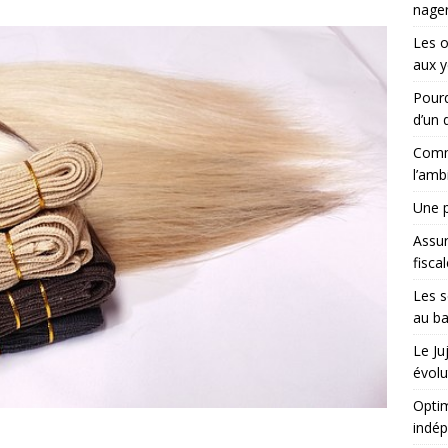
nager
Les 
aux y
Pourq
d’un d
Comme
l’amb
Une p
Assu
fisca
Les s
au ba
Le Ju
évolu
Optim
indé