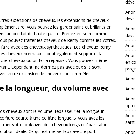
dével
Ano
dével
utres extensions de cheveux, les extensions de cheveux
plémentaire. Vous pouvez les garder sains et brillants en
Ano
avec un produit de haute qualité. Prenez-en soin comme
dével
ous pouvez traiter les cheveux de Remy comme les vôtres.
Ano
 faire avec des cheveux synthétiques. Les cheveux Remy
 des cheveux normaux. Il peut également supporter la
Ano
n sèche-cheveux ou un fer à repasser. Vous pouvez même
en co
rtant. Cependant, ne dormez pas avec eux s’ils sont
progr
 avec votre extension de cheveux tout emmêlée.
Ano
de la longueur, du volume avec
Ano
Ano
opter
cheveux sont le volume, l’épaisseur et la longueur.
Ano
oiffure courte à une coiffure longue. Si vous avez les
saint
ormer votre look avec des cheveux longs et épais, alors
lution idéale. Ce qui est merveilleux avec le port
Ano