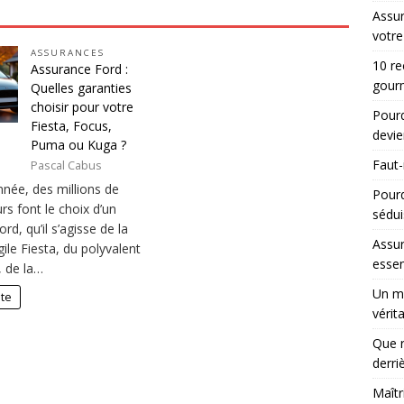
Assur
votre
ASSURANCES
10 re
Assurance Ford :
gourm
Quelles garanties
choisir pour votre
Pourq
Fiesta, Focus,
devie
Puma ou Kuga ?
Faut-
Pascal Cabus
née, des millions de
Pour
s font le choix d’un
sédui
ord, qu’il s’agisse de la
Assur
gile Fiesta, du polyvalent
essen
 de la…
Un ma
ite
vérit
Que r
derri
Maîtr