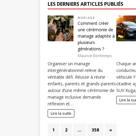
LES DERNIERS ARTICLES PUBLIÉS
MARIAGE
Comment créer
une cérémonie de
mariage adaptée à
plusieurs
générations ?
Maurice Bontemps
Organiser un mariage
Chaque an
intergénérationnel relève du
conducteur
véritable défi. Réussir à réunir
véhicule F
enfants, parents et grands-parents
citadine a
autour d’une même cérémonie de
SUV Kuga,
mariage inclusive demande
Lire la su
réflexion et…
Lire la suite
1
2
…
358
»