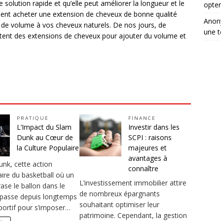
ne solution rapide et qu’elle peut améliorer la longueur et le
opter
nt acheter une extension de cheveux de bonne qualité
Ano
t de volume à vos cheveux naturels. De nos jours, de
une t
tent des extensions de cheveux pour ajouter du volume et
.
PRATIQUE
FINANCE
L’Impact du Slam
Investir dans les
Dunk au Cœur de
SCPI : raisons
la Culture Populaire
majeures et
avantages à
unk, cette action
connaître
aire du basketball où un
L’investissement immobilier attire
ase le ballon dans le
de nombreux épargnants
épasse depuis longtemps
souhaitant optimiser leur
sportif pour s’imposer…
patrimoine. Cependant, la gestion