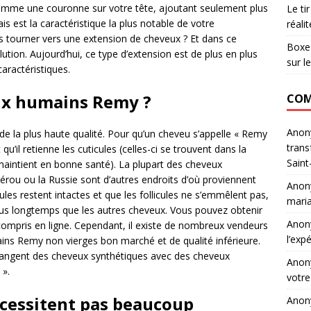
mme une couronne sur votre tête, ajoutant seulement plus
Le ti
s est la caractéristique la plus notable de votre
réali
s tourner vers une extension de cheveux ?
Et dans ce
Boxe 
ution. Aujourd’hui, ce type d’extension est de plus en plus
sur l
caractéristiques.
eux humains Remy ?
COM
Ano
e la plus haute qualité. Pour qu’un cheveu s’appelle « Remy
trans
 qu’il retienne les cuticules (celles-ci se trouvent dans la
Saint
 maintient en bonne santé). La plupart des cheveux
 Pérou ou la Russie sont d’autres endroits d’où proviennent
Ano
les restent intactes et que les follicules ne s’emmêlent pas,
maria
plus longtemps que les autres cheveux. Vous pouvez obtenir
Ano
ompris en ligne. Cependant, il existe de nombreux vendeurs
l’exp
ns Remy non vierges bon marché et de qualité inférieure.
élangent des cheveux synthétiques avec des cheveux
Ano
 ».
votre
cessitent pas beaucoup
Ano