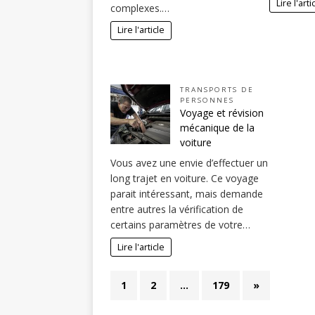
Lire l'arti
complexes.…
Lire l'article
TRANSPORTS DE
PERSONNES
Voyage et révision
mécanique de la
voiture
Vous avez une envie d’effectuer un
long trajet en voiture. Ce voyage
parait intéressant, mais demande
entre autres la vérification de
certains paramètres de votre…
Lire l'article
1
2
…
179
»