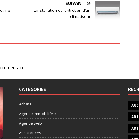
SUIVANT
e : ne
L’installation et l’entretien d’un
climatiseur
commentaire.
CATÉGORIES
RECH
Achats
AGE
Agence immobilière
ART
Agence web
ART
Assurances