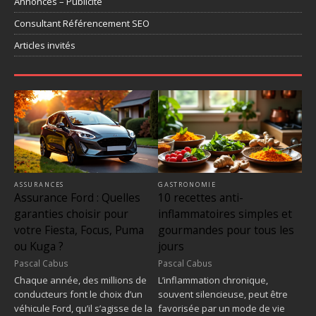
Annonces – Publicité
Consultant Référencement SEO
Articles invités
ASSURANCES
GASTRONOMIE
Assurance Ford : Quelles
10 recettes anti-
garanties choisir pour
inflammatoires simples et
votre Fiesta, Focus, Puma
gourmandes pour tous les
ou Kuga ?
jours
Pascal Cabus
Pascal Cabus
Chaque année, des millions de
L’inflammation chronique,
conducteurs font le choix d’un
souvent silencieuse, peut être
véhicule Ford, qu’il s’agisse de la
favorisée par un mode de vie