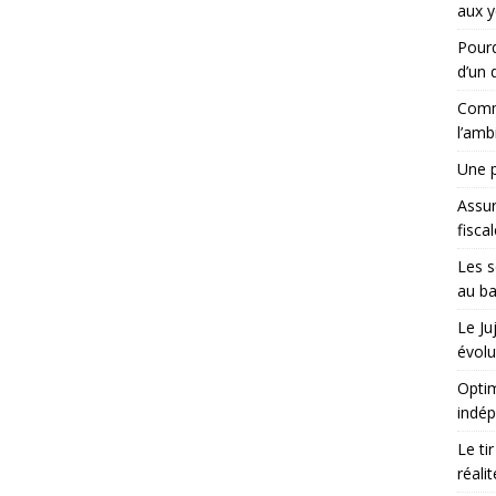
aux y
Pourq
d’un d
Comme
l’amb
Une p
Assu
fisca
Les s
au ba
Le Ju
évolu
Optim
indé
Le ti
réali