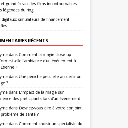
et grand écran : les films incontournables
es légendes du ring
s digitaux: simulateurs de financement
ifiés
MENTAIRES RÉCENTS
nyme
dans
Comment la magie close-up
forme-t-elle l’ambiance d’un événement à
-Étienne ?
nyme
dans
Une péniche peut-elle accueillir un
ge ?
nyme
dans
L’impact de la magie sur
érience des participants lors d’un événement
nyme
dans
Devriez-vous dire à votre conjoint
 problème de santé ?
nyme
dans
Comment choisir un spécialiste du