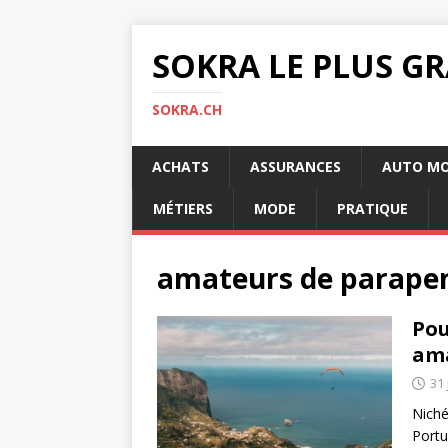
SOKRA LE PLUS G
SOKRA.CH
ACHATS
ASSURANCES
AUTO M
MÉTIERS
MODE
PRATIQUE
amateurs de parape
Pou
ama
31 
Niché
Portu