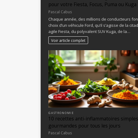
pour votre Fiesta, Focus, Puma ou Kuga 
Pascal Cabus
Chaque année, des millions de conducteurs font
choix d’un véhicule Ford, qu’il s’agisse de la cita
agile Fiesta, du polyvalent SUV Kuga, de la…
Voir article complet
GASTRONOMIE
10 recettes anti-inflammatoires simples
gourmandes pour tous les jours
Pascal Cabus