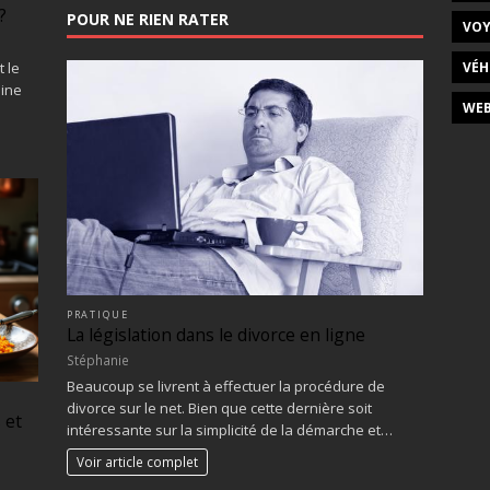
?
POUR NE RIEN RATER
VOY
VÉH
 le
dine
WEB
PRATIQUE
La législation dans le divorce en ligne
Stéphanie
Beaucoup se livrent à effectuer la procédure de
divorce sur le net. Bien que cette dernière soit
 et
intéressante sur la simplicité de la démarche et…
Voir article complet