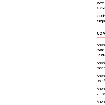
Boxe 
sur l
Outil
simpl
COM
Ano
trans
Saint
Ano
maria
Ano
l’exp
Ano
votre
Ano