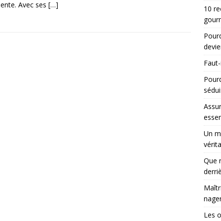
ente. Avec ses
[…]
10 re
gourm
Pourq
devie
Faut-
Pour
sédui
Assur
essen
Un ma
vérit
Que r
derri
Maîtr
nager
Les 