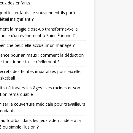
eux des enfants
uoi les enfants se souviennent-ils parfois
étail insignifiant ?
nt la magie close-up transforme-t-elle
iance d’un événement à Saint-Étienne ?
éniche peut-elle accueillir un mariage ?
rance pour animaux : comment la déduction
le fonctionne-t-elle réellement ?
ecrets des feintes imparables pour exceller
sketball
jitsu à travers les âges : ses racines et son
tion remarquable
iser la couverture médicale pour travailleurs
pendants
r au football dans les jeux vidéo : fidèle à la
té ou simple illusion ?