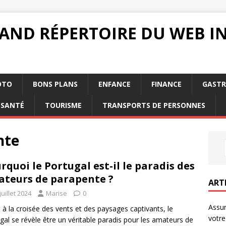
RAND RÉPERTOIRE DU WEB 
OTO
BONS PLANS
ENFANCE
FINANCE
GAST
SANTÉ
TOURISME
TRANSPORTS DE PERSONNES
nte
rquoi le Portugal est-il le paradis des
teurs de parapente ?
ART
juillet 2024
Marise
0
Assur
 à la croisée des vents et des paysages captivants, le
votre
gal se révèle être un véritable paradis pour les amateurs de