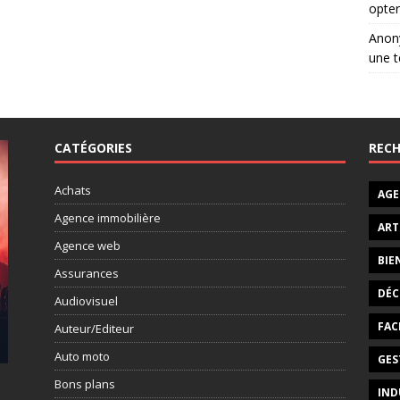
opter
Ano
une t
CATÉGORIES
RECH
Achats
AGE
Agence immobilière
ART
Agence web
BIE
Assurances
DÉC
Audiovisuel
FAC
Auteur/Editeur
Auto moto
GES
Bons plans
IND