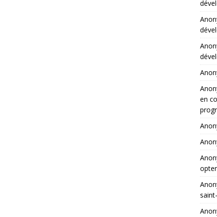
dével
Ano
dével
Ano
dével
Ano
Ano
en co
progr
Ano
Ano
Ano
opter
Ano
saint
Ano