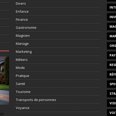
Divers
INT
Enfance
INV
Finance
MAG
Gastronomie
Magicien
MAR
Mariage
ORG
Marketing
PAY
Métiers
RES
Mode
RÉF
Pratique
Santé
SPE
Tourisme
STR
Transports de personnes
VISI
Voyance
VOI
sir