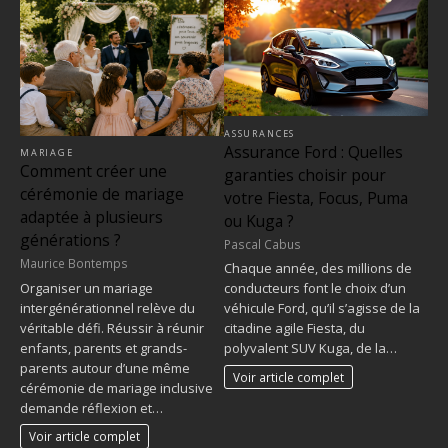
ASSURANCES
Assurance Ford : Quelles
MARIAGE
Comment créer une
garanties choisir pour
cérémonie de mariage
votre Fiesta, Focus, Puma
adaptée à plusieurs
ou Kuga ?
générations ?
Pascal Cabus
Maurice Bontemps
Chaque année, des millions de
Organiser un mariage
conducteurs font le choix d’un
intergénérationnel relève du
véhicule Ford, qu’il s’agisse de la
véritable défi. Réussir à réunir
citadine agile Fiesta, du
enfants, parents et grands-
polyvalent SUV Kuga, de la…
parents autour d’une même
Voir article complet
cérémonie de mariage inclusive
demande réflexion et…
Voir article complet